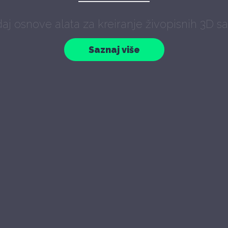
Uplovi u digitalni svet u kom je sve moguće
Saznaj više